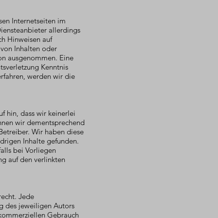
sen Internetseiten im
ensteanbieter allerdings
ch Hinweisen auf
 von Inhalten oder
avon ausgenommen. Eine
tsverletzung Kenntnis
rfahren, werden wir die
 hin, dass wir keinerlei
 können wir dementsprechend
Betreiber. Wir haben diese
drigen Inhalte gefunden.
alls bei Vorliegen
ng auf den verlinkten
recht. Jede
ng des jeweiligen Autors
chtkommerziellen Gebrauch