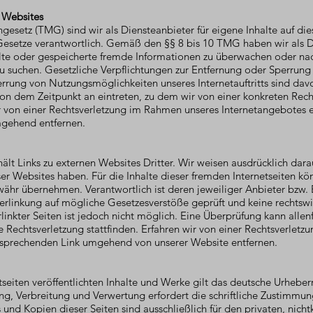
r Websites
esetz (TMG) sind wir als Diensteanbieter für eigene Inhalte auf die
setze verantwortlich. Gemäß den §§ 8 bis 10 TMG haben wir als Di
telte oder gespeicherte fremde Informationen zu überwachen oder na
zu suchen. Gesetzliche Verpflichtungen zur Entfernung oder Sperrung
errung von Nutzungsmöglichkeiten unseres Internetauftritts sind d
on dem Zeitpunkt an eintreten, zu dem wir von einer konkreten Rech
r von einer Rechtsverletzung im Rahmen unseres Internetangebotes e
mgehend entfernen.
lt Links zu externen Websites Dritter. Wir weisen ausdrücklich darauf
ieser Websites haben. Für die Inhalte dieser fremden Internetseiten
ähr übernehmen. Verantwortlich ist deren jeweiliger Anbieter bzw. 
erlinkung auf mögliche Gesetzesverstöße geprüft und keine rechtswi
linkter Seiten ist jedoch nicht möglich. Eine Überprüfung kann allenf
 Rechtsverletzung stattfinden. Erfahren wir von einer Rechtsverletzu
tsprechenden Link umgehend von unserer Website entfernen.
etseiten veröffentlichten Inhalte und Werke gilt das deutsche Urheber
ung, Verbreitung und Verwertung erfordert die schriftliche Zustimmu
 und Kopien dieser Seiten sind ausschließlich für den privaten, ni