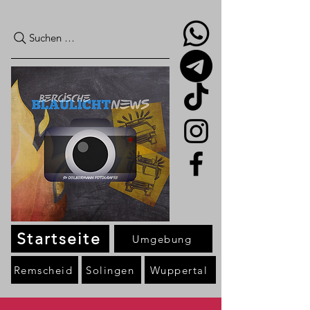
Suchen …
Startseite
Umgebung
Remscheid
Solingen
Wuppertal