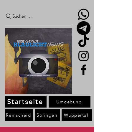
Suchen …
Startseite
Umgebung
Remscheid
Solingen
Wuppertal