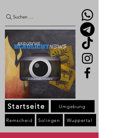
Suchen …
Startseite
Umgebung
Remscheid
Solingen
Wuppertal