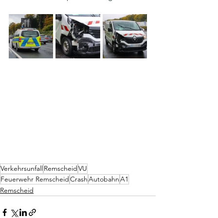
Verkehrsunfall
Remscheid
VU
Feuerwehr Remscheid
Crash
Autobahn
A1
Remscheid