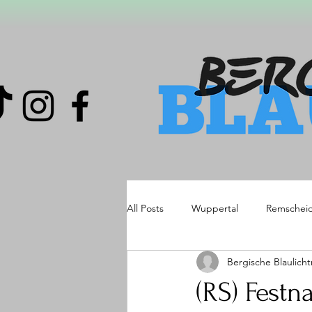
All Posts
Wuppertal
Remschei
Bergische Blaulich
(RS) Fest