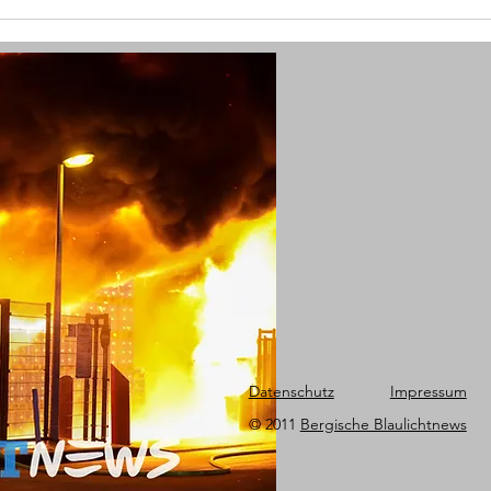
(RS) Waldbrand sorgt für
(RS) 
zahlreiche Notrufe
ersc
Datenschutz
Impressum
© 2011
Bergische Blaulichtnews