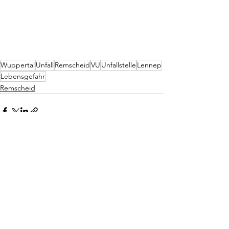
Wuppertal
Unfall
Remscheid
VU
Unfallstelle
Lennep
Lebensgefahr
Remscheid
Alle ansehen
Aktuelle Beiträge