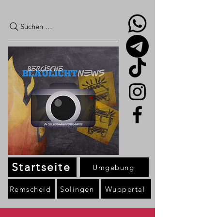
Suchen …
Startseite
Umgebung
Remscheid
Solingen
Wuppertal