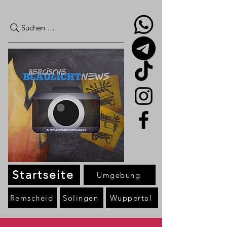
Suchen …
Startseite
Umgebung
Remscheid
Solingen
Wuppertal