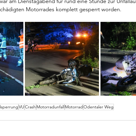
ar am Dienstagabend für rund eine Stunde zur Unfalla
chädigten Motorrades komplett gesperrt worden.
llsperrung
VU
Crash
Motorradunfall
Motorrad
Odentaler Weg