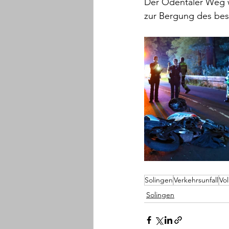
Der Odentaler Weg w
zur Bergung des bes
Solingen
Verkehrsunfall
Vo
Solingen