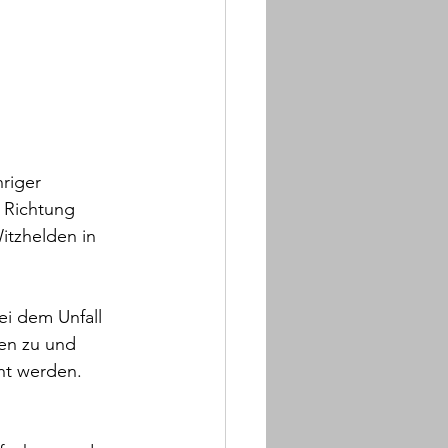
 
riger 
 Richtung 
itzhelden in 
ei dem Unfall 
en zu und 
ht werden. 