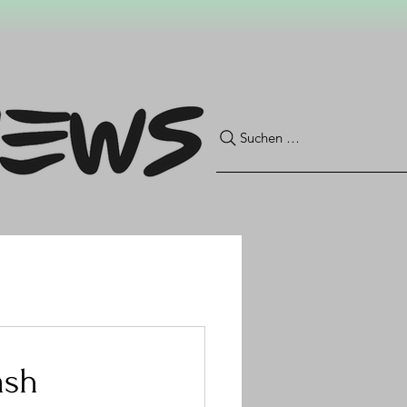
Suchen …
ash