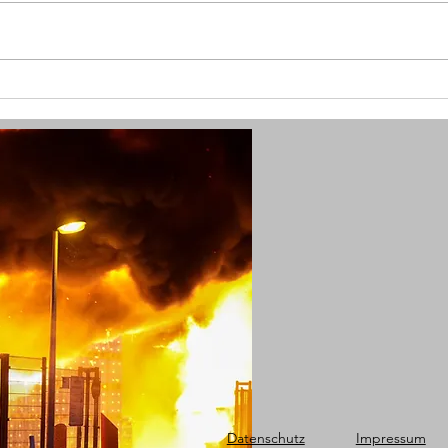
(SG) Fünf Verletzte durch
(SG)
Kohlenmonoxid in Solingen
in Ki
Datenschutz
Impressum