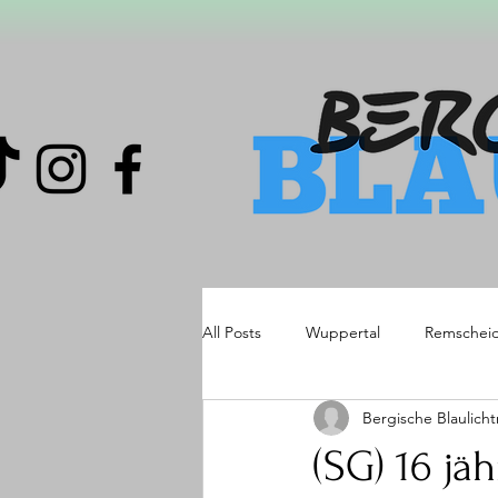
All Posts
Wuppertal
Remschei
Bergische Blaulich
(SG) 16 jä