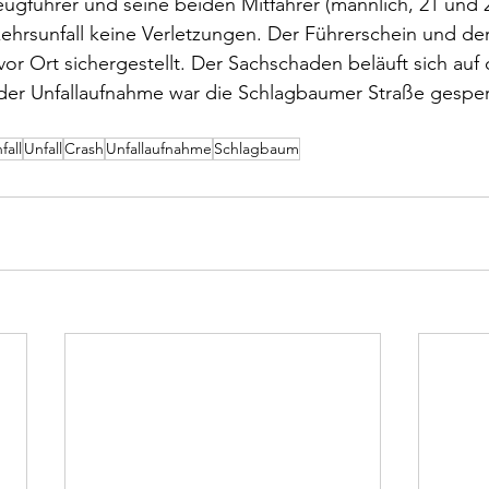
eugführer und seine beiden Mitfahrer (männlich, 21 und 2
kehrsunfall keine Verletzungen. Der Führerschein und d
or Ort sichergestellt. Der Sachschaden beläuft sich auf c
 der Unfallaufnahme war die Schlagbaumer Straße gesper
fall
Unfall
Crash
Unfallaufnahme
Schlagbaum