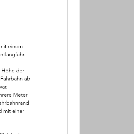
 mit einem 
tlangfuhr.
n Höhe der 
 Fahrbahn ab 
ar. 
hrere Meter 
ahrbahnrand 
 mit einer 