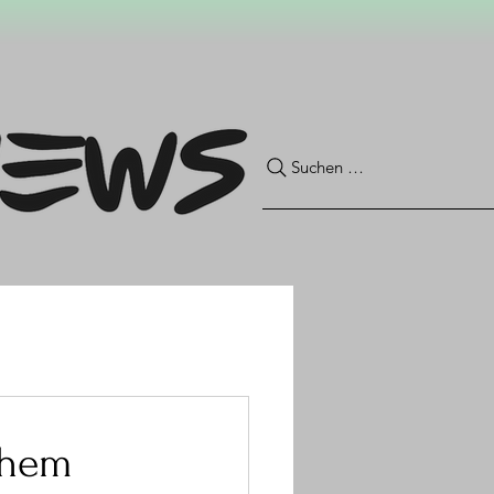
Suchen …
chem