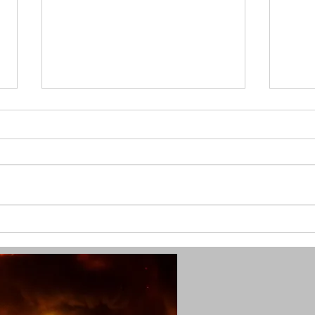
(SG) Fünf Verletzte durch
(SG)
Kohlenmonoxid in Solingen
in Ki