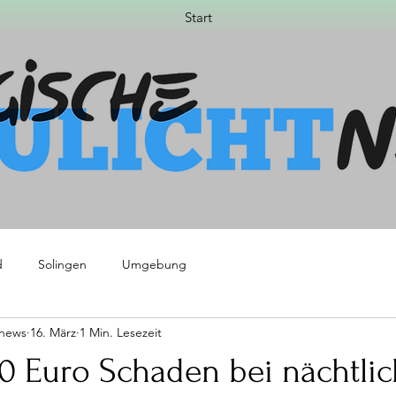
Start
d
Solingen
Umgebung
tnews
16. März
1 Min. Lesezeit
00 Euro Schaden bei nächtli