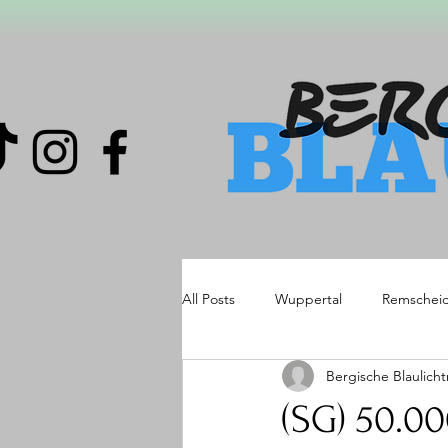
All Posts
Wuppertal
Remschei
Bergische Blaulich
(SG) 50.0