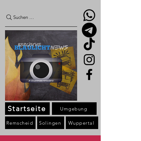
Suchen …
Startseite
Umgebung
Remscheid
Solingen
Wuppertal