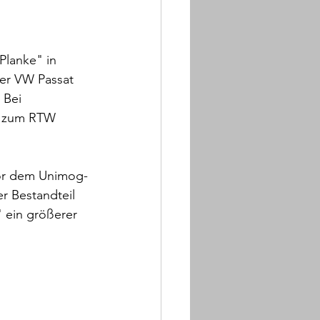
lanke" in 
er VW Passat 
 Bei 
el zum RTW 
vor dem Unimog-
r Bestandteil 
 ein größerer 