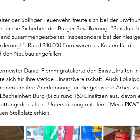
iter der Solinger Feuerwehr, freute sich bei der Eröffnu
n für die Sicherheit der Burger Bevölkerung: "Seit Juni h
agend zusammengearbeitet, insbesondere bei der hiesige
derung!". Rund 380.000 Euro waren als Kosten für die 
d den Neubau angefallen.
meister Daniel Flemm gratulierte den Einsatzkräften in
sich für ihre stetige Einsatzbereitschaft. Auch Lokalpol
ienen um ihre Anerkennung für die geleistete Arbeit zu 
 Löscheinheit Burg (8) zu rund 150 Einsätzen aus, davon e
e rettungsdienstliche Unterstützung mit dem "Medi-PKW"
n Stellplatz erhielt.