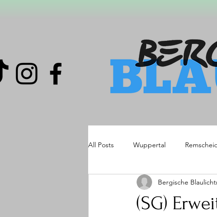
All Posts
Wuppertal
Remschei
Bergische Blaulich
(SG) Erwe