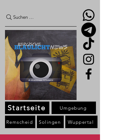
Suchen …
Startseite
Umgebung
Remscheid
Solingen
Wuppertal