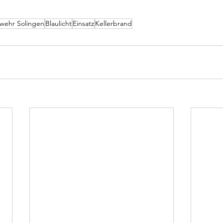
wehr Solingen
Blaulicht
Einsatz
Kellerbrand