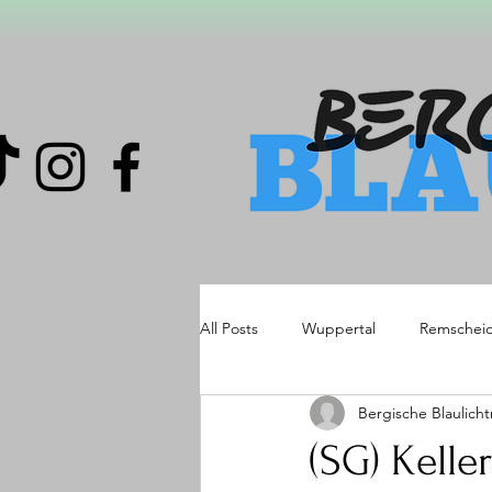
All Posts
Wuppertal
Remschei
Bergische Blaulich
(SG) Kell