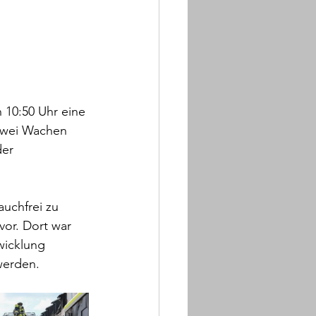
10:50 Uhr eine 
zwei Wachen 
er 
uchfrei zu 
or. Dort war 
wicklung 
werden.