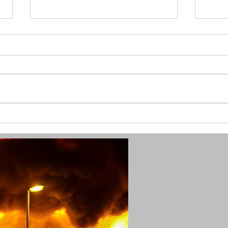
(SG) Fünf Verletzte durch
(SG)
Kohlenmonoxid in Solingen
in Ki