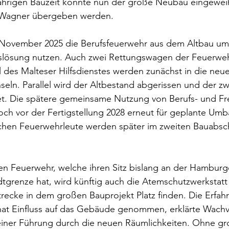
ährigen Bauzeit konnte nun der große Neubau eingewei
an Wagner übergeben werden.
 November 2025 die Berufsfeuerwehr aus dem Altbau um
slösung nutzen. Auch zwei Rettungswagen der Feuerweh
l des Malteser Hilfsdienstes werden zunächst in die neu
eln. Parallel wird der Altbestand abgerissen und der zw
et. Die spätere gemeinsame Nutzung von Berufs- und Frei
och vor der Fertigstellung 2028 erneut für geplante U
chen Feuerwehrleute werden später im zweiten Bauabschn
en Feuerwehr, welche ihren Sitz bislang an der Hamburge
dtgrenze hat, wird künftig auch die Atemschutzwerkstatt
ecke in dem großen Bauprojekt Platz finden. Die Erfah
at Einfluss auf das Gebäude genommen, erklärte Wachv
 einer Führung durch die neuen Räumlichkeiten. Ohne g