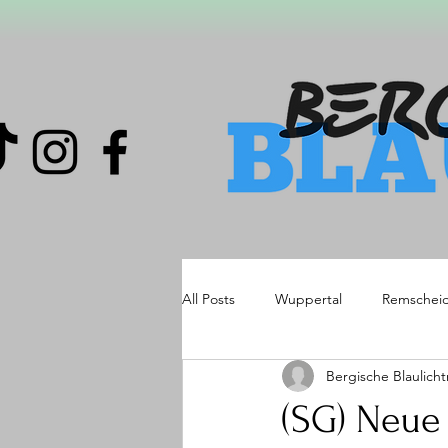
All Posts
Wuppertal
Remschei
Bergische Blaulich
(SG) Neue 