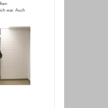
ften 
ch war. Auch 