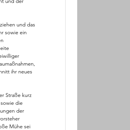
ht und der 
ziehen und das 
r sowie ein 
en 
eite 
williger 
mbaumaßnahmen, 
itt ihr neues 
r Straße kurz 
 sowie die 
rungen der 
orsteher 
roße Mühe sei 