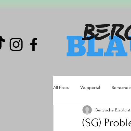
All Posts
Wuppertal
Remschei
Bergische Blaulich
(SG) Prob