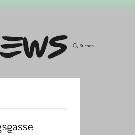
Suchen …
gsgasse