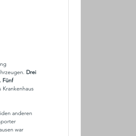
ung 
ahrzeugen. 
Drei 
 Fünf 
ns Krankenhaus 
eiden anderen 
porter 
hausen war 