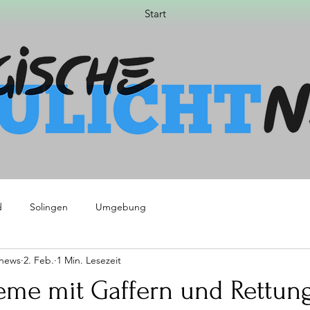
Start
d
Solingen
Umgebung
tnews
2. Feb.
1 Min. Lesezeit
leme mit Gaffern und Rettun