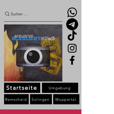
Suchen …
Startseite
Umgebung
Remscheid
Solingen
Wuppertal