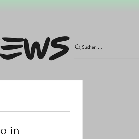
Suchen …
o in