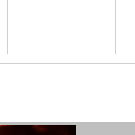
(SG) Fünf Verletzte durch
(SG)
Kohlenmonoxid in Solingen
in Ki