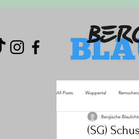
All Posts
Wuppertal
Remschei
Bergische Blaulich
(SG) Schu