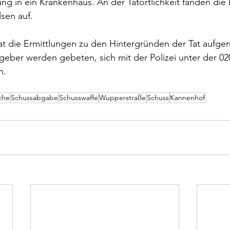
ng in ein Krankenhaus. An der Tatörtlichkeit fanden die
sen auf.
hat die Ermittlungen zu den Hintergründen der Tat aufg
ber werden gebeten, sich mit der Polizei unter der 020
n.
che
Schussabgabe
Schusswaffe
Wupperstraße
Schuss
Kannenhof