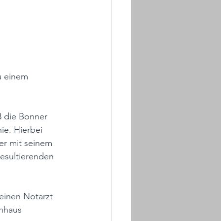
u einem 
3 die Bonner 
e. Hierbei 
er mit seinem 
sultierenden 
einen Notarzt 
nhaus 