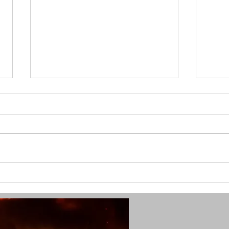
(SG) Fünf Verletzte durch
(SG)
Kohlenmonoxid in Solingen
in Ki