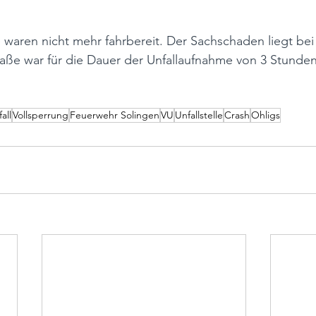
 waren nicht mehr fahrbereit. Der Sachschaden liegt bei 
raße war für die Dauer der Unfallaufnahme von 3 Stunde
all
Vollsperrung
Feuerwehr Solingen
VU
Unfallstelle
Crash
Ohligs