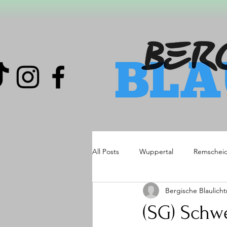
All Posts
Wuppertal
Remschei
Bergische Blaulich
(SG) Schwe