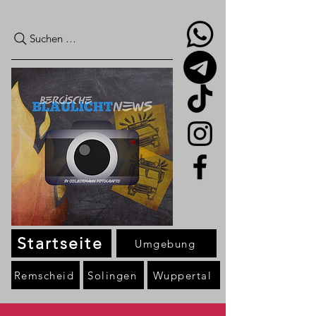
Suchen …
Startseite
Umgebung
Remscheid
Solingen
Wuppertal