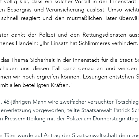
 völlig klar, dass ein solcher Vorfall in der Innenstadt
n Besorgnis und Verunsicherung auslöst. Umso wichtige
o schnell reagiert und den mutmaßlichen Täter überwält
er dankt der Polizei und den Rettungsdiensten ausdrü
enes Handeln: „Ihr Einsatz hat Schlimmeres verhindert.
das Thema Sicherheit in der Innenstadt für die Stadt S
r schauen uns diesen Fall ganz genau an und werden 
men wir noch ergreifen können. Lösungen entstehen Schr
it allen beteiligten Kräften.“
 46-jährigen Mann wird zweifacher versuchter Totschlag i
perverletzung vorgeworfen, teilte Staatsanwalt Patrick Sc
 Pressemitteilung mit der Polizei am Donnerstagmittag 
e Täter wurde auf Antrag der Staatsanwaltschaft dem zu