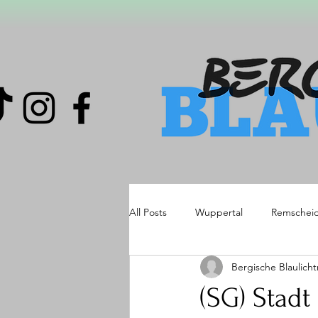
All Posts
Wuppertal
Remschei
Bergische Blaulich
(SG) Stadt