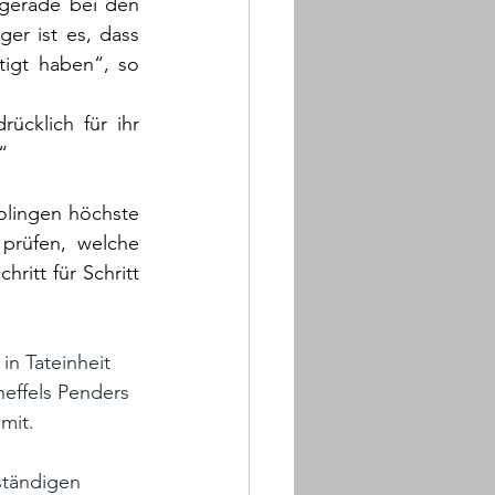
 gerade bei den 
r ist es, dass 
igt haben“, so 
cklich für ihr 
“
olingen höchste 
prüfen, welche 
itt für Schritt 
n Tateinheit 
heffels Penders 
mit.
ständigen 