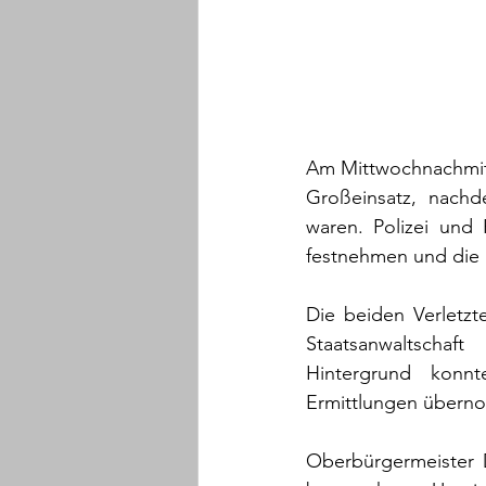
Am Mittwochnachmitt
Großeinsatz, nachd
waren. Polizei und 
festnehmen und die S
Die beiden Verletzt
Staatsanwaltschaf
Hintergrund konnt
Ermittlungen übern
Oberbürgermeister D