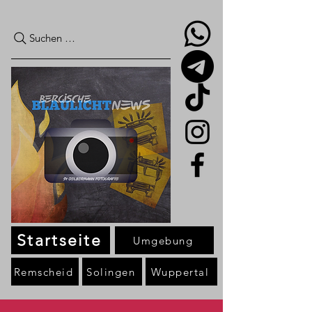
Suchen …
Startseite
Umgebung
Remscheid
Solingen
Wuppertal