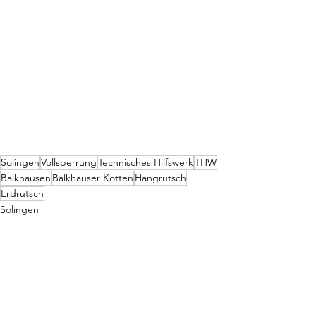
Solingen
Vollsperrung
Technisches Hilfswerk
THW
Balkhausen
Balkhauser Kotten
Hangrutsch
Erdrutsch
Solingen
Alle ansehen
Aktuelle Beiträge