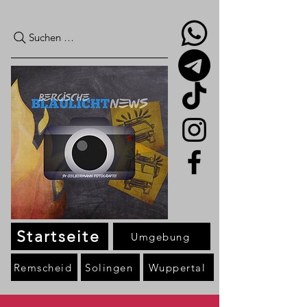
Suchen …
Startseite
Umgebung
Remscheid
Solingen
Wuppertal