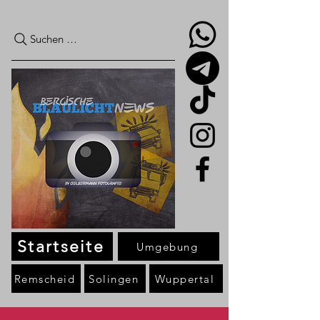
Suchen …
Startseite
Umgebung
Remscheid
Solingen
Wuppertal