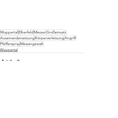
Wuppertal
Elberfeld
Messer
Großeinsatz
Auseinandersetzung
Körperverletzung
Angriff
Pfefferspray
Messergewalt
Wuppertal
Alle ansehen
Aktuelle Beiträge