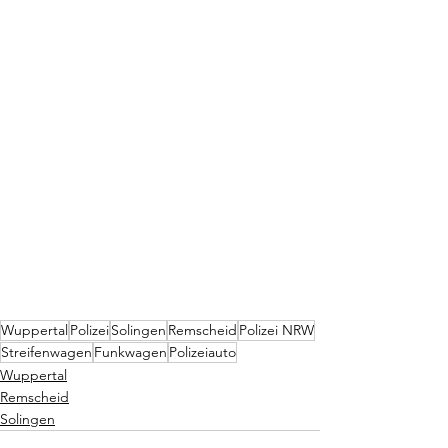
Wuppertal
Polizei
Solingen
Remscheid
Polizei NRW
Streifenwagen
Funkwagen
Polizeiauto
Wuppertal
Remscheid
Solingen