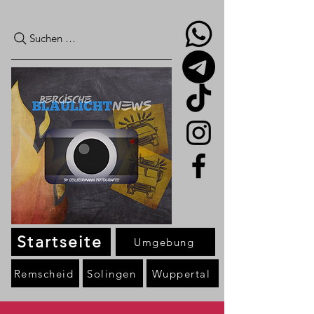
Suchen …
Startseite
Umgebung
Remscheid
Solingen
Wuppertal