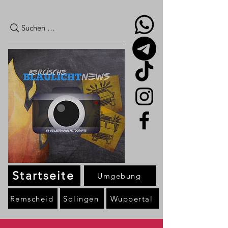
Suchen …
Startseite
Umgebung
Remscheid
Solingen
Wuppertal