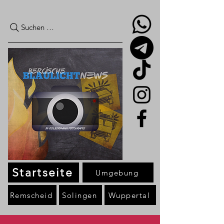
Suchen …
Startseite
Umgebung
Remscheid
Solingen
Wuppertal