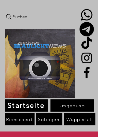
Suchen …
Startseite
Umgebung
Remscheid
Solingen
Wuppertal