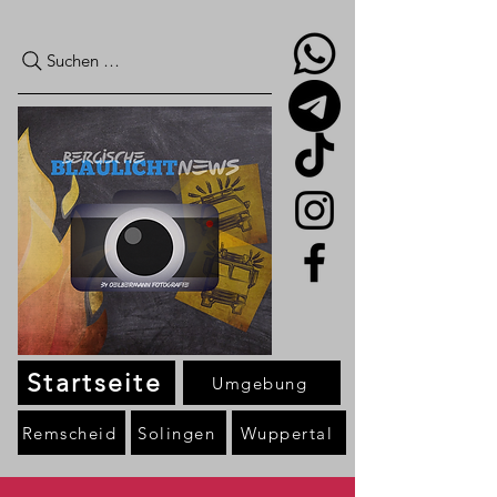
Suchen …
Startseite
Umgebung
Remscheid
Solingen
Wuppertal