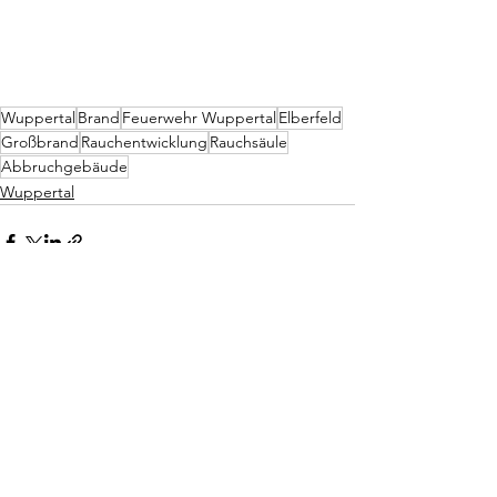
Wuppertal
Brand
Feuerwehr Wuppertal
Elberfeld
Großbrand
Rauchentwicklung
Rauchsäule
Abbruchgebäude
Wuppertal
Alle ansehen
Aktuelle Beiträge