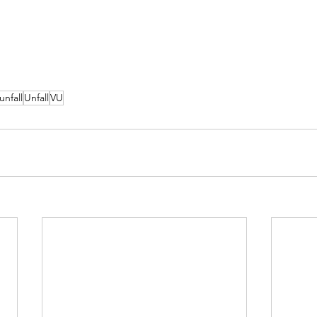
unfall
Unfall
VU