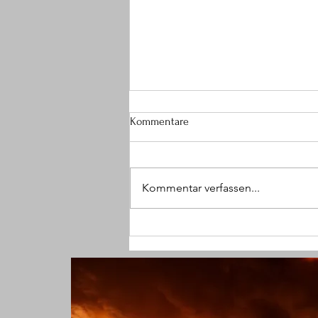
Kommentare
Kommentar verfassen...
(W) Mit Faust ins Gesicht
geschlagen und Halskette
geraubt