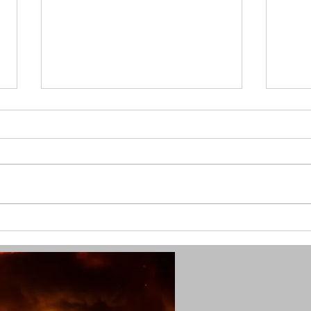
(W) Goldkette vom Hals gerissen
(W) 
und Seniorin verletzt - Polizei
schw
sucht Zeugen