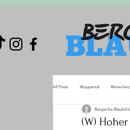
All Posts
Wuppertal
Remschei
Bergische Blaulich
(W) Hoher