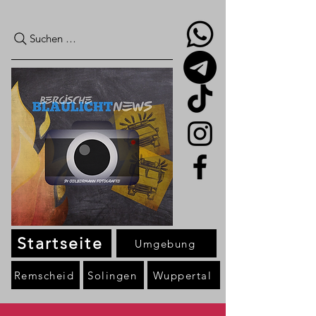
Suchen …
Startseite
Umgebung
Remscheid
Solingen
Wuppertal