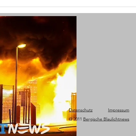
(W) Goldkette vom Hals gerissen
(W) 
und Seniorin verletzt - Polizei
schw
sucht Zeugen
Datenschutz
Impressum
© 2011
Bergische Blaulichtnews