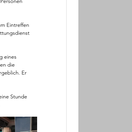
 Personen 
m Eintreffen 
ettungsdienst 
g eines 
en die 
geblich. Er 
eine Stunde 
.