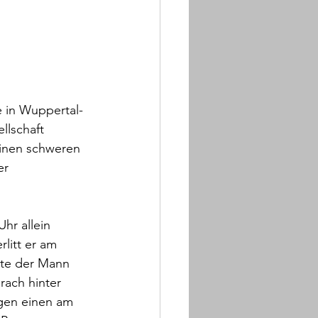
 in Wuppertal-
llschaft 
einen schweren 
er 
hr allein 
rlitt er am 
hte der Mann 
ach hinter 
gen einen am 