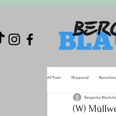
All Posts
Wuppertal
Remschei
Bergische Blaulich
(W) Müllwe