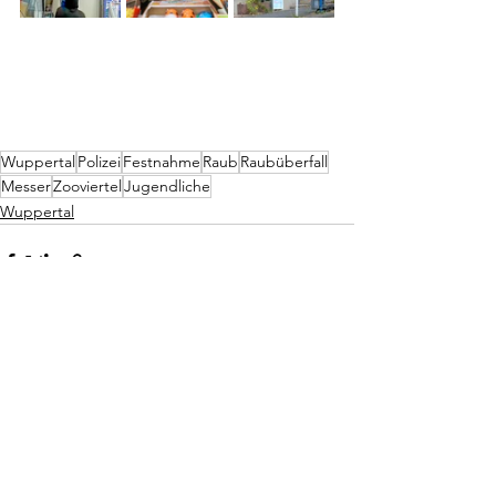
Wuppertal
Polizei
Festnahme
Raub
Raubüberfall
Messer
Zooviertel
Jugendliche
Wuppertal
Alle ansehen
Aktuelle Beiträge