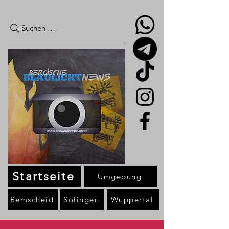
Suchen …
Startseite
Umgebung
Remscheid
Solingen
Wuppertal