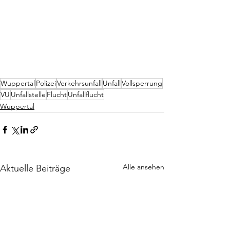
Wuppertal
Polizei
Verkehrsunfall
Unfall
Vollsperrung
VU
Unfallstelle
Flucht
Unfallflucht
Wuppertal
Alle ansehen
Aktuelle Beiträge