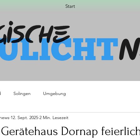
Start
d
Solingen
Umgebung
tnews
12. Sept. 2025
2 Min. Lesezeit
 Gerätehaus Dornap feierlic