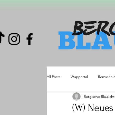
All Posts
Wuppertal
Remschei
Bergische Blaulich
(W) Neues