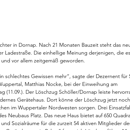
ichter in Dornap. Nach 21 Monaten Bauzeit steht das ne
 Ladestraße. Die einhellige Meinung derjenigen, die es
n und vor allem zeitgemäß geworden.
in schlechtes Gewissen mehr“, sagte der Dezernent für 
uppertal, Matthias Nocke, bei der Einweihung am 
 (11.09.). Der Löschzug Schöller/Dornap leiste hervorr
dernes Gerätehaus. Dort könne der Löschzug jetzt noch 
chen im Wuppertaler Nordwesten sorgen. Drei Einsatzfa
 des Neubaus Platz. Das neue Haus bietet auf 650 Quadr
nd Sozialräume für die zurzeit 54 aktiven Mitglieder de