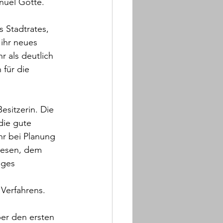
nuel Götte.
 Stadtrates, 
 ihr neues 
 als deutlich 
für die 
sitzerin. Die 
die gute 
 bei Planung 
wesen, dem 
iges 
Verfahrens.
er den ersten 