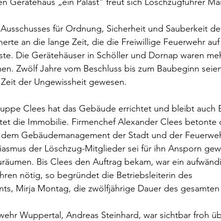
en Gerätehaus „ein Palast“ freut sich Löschzugführer Ma
Ausschusses für Ordnung, Sicherheit und Sauberkeit des
nerte an die lange Zeit, die die Freiwillige Feuerwehr auf
te. Die Gerätehäuser in Schöller und Dornap waren mehr
en. Zwölf Jahre vom Beschluss bis zum Baubeginn seien 
 Zeit der Ungewissheit gewesen.
ppe Clees hat das Gebäude errichtet und bleibt auch Be
tet die Immobilie. Firmenchef Alexander Clees betonte 
 dem Gebäudemanagement der Stadt und der Feuerwehr
iasmus der Löschzug-Mitglieder sei für ihn Ansporn ge
nzuräumen. Bis Clees den Auftrag bekam, war ein aufwänd
ren nötig, so begründet die Betriebsleiterin des 
 Mirja Montag, die zwölfjährige Dauer des gesamten 
wehr Wuppertal, Andreas Steinhard, war sichtbar froh üb