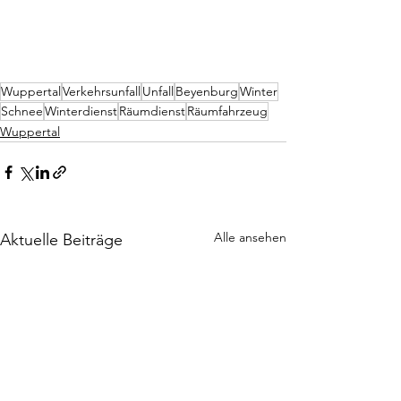
Wuppertal
Verkehrsunfall
Unfall
Beyenburg
Winter
Schnee
Winterdienst
Räumdienst
Räumfahrzeug
Wuppertal
Alle ansehen
Aktuelle Beiträge