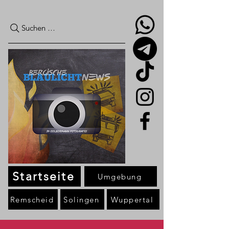
Suchen …
Startseite
Umgebung
Remscheid
Solingen
Wuppertal