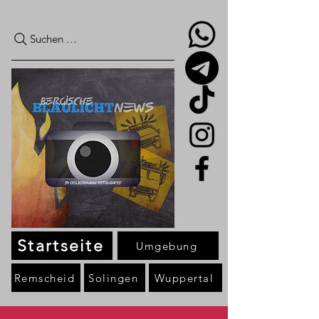
Suchen …
Startseite
Umgebung
Remscheid
Solingen
Wuppertal