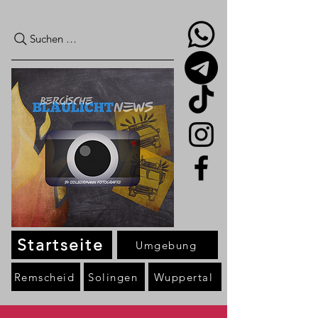
Suchen …
Startseite
Umgebung
Remscheid
Solingen
Wuppertal