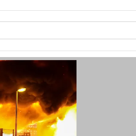
(W) Goldkette vom Hals gerissen
(W) 
und Seniorin verletzt - Polizei
schw
sucht Zeugen