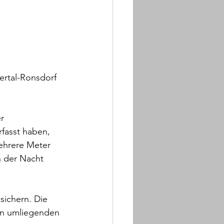
rtal-Ronsdorf 
r 
fasst haben, 
ehrere Meter 
n der Nacht 
sichern. Die 
en umliegenden 