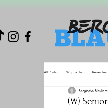
All Posts
Wuppertal
Remschei
Bergische Blaulich
(W) Senior