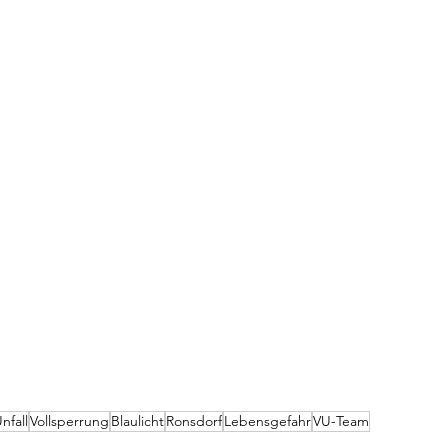
nfall
Vollsperrung
Blaulicht
Ronsdorf
Lebensgefahr
VU-Team