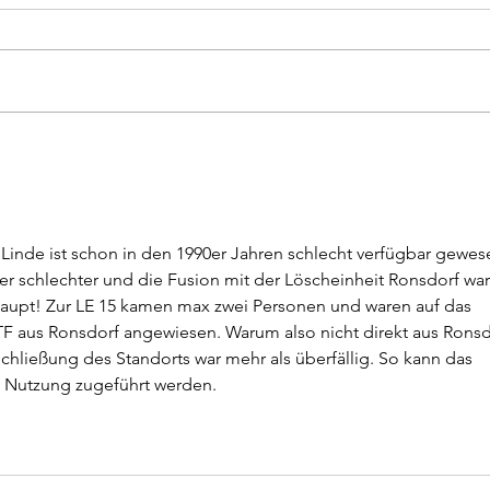
(W) Goldkette vom Hals gerissen
(W) 
und Seniorin verletzt - Polizei
schw
sucht Zeugen
inde ist schon in den 1990er Jahren schlecht verfügbar gewes
 schlechter und die Fusion mit der Löscheinheit Ronsdorf war
aupt! Zur LE 15 kamen max zwei Personen und waren auf das 
TF aus Ronsdorf angewiesen. Warum also nicht direkt aus Ronsd
hließung des Standorts war mehr als überfällig. So kann das 
n Nutzung zugeführt werden. 