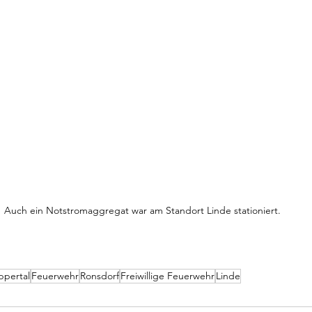
Auch ein Notstromaggregat war am Standort Linde stationiert.
pertal
Feuerwehr
Ronsdorf
Freiwillige Feuerwehr
Linde