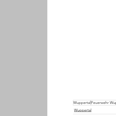
Wuppertal
Feuerwehr Wup
Wuppertal