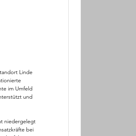
tandort Linde 
tionierte 
te im Umfeld 
terstützt und 
t niedergelegt 
satzkräfte bei 