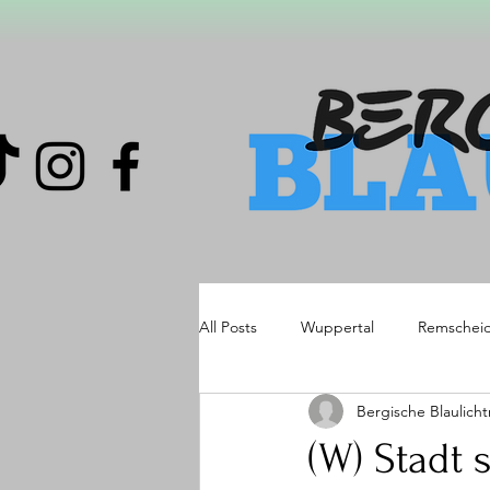
All Posts
Wuppertal
Remschei
Bergische Blaulich
(W) Stadt 