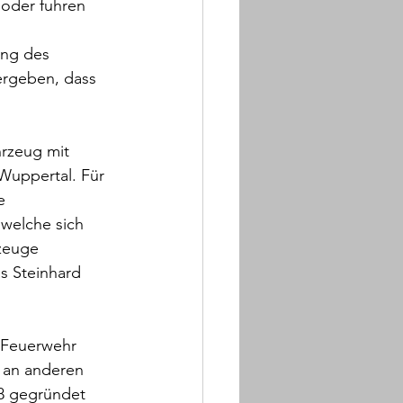
oder fuhren 
 
ung des 
ergeben, dass 
rzeug mit 
Wuppertal. Für 
e 
welche sich 
zeuge 
s Steinhard 
 Feuerwehr 
 an anderen 
8 gegründet 