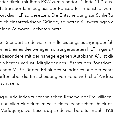
der direkt mit ihren PKW zum Standort "Linde 112" aus 
tstransportfahrzeug aus der Ronsdorfer Innenstadt zum
rt das HLF zu besetzen. Die Entscheidung zur Schließ
ztlich einsatztaktische Gründe, so hatten Auswertungen 
einen Zeitvorteil geboten hatte.
m Standort Linde war ein Hilfeleistungslöschgruppenfah
ioniert, eines der wenigen so ausgerüsteten HLF in ganz 
insbesondere mit der nahegelegenen Autobahn A1, ist di
in herber Verlust. Mitglieder des Löschzuges Ronsdorf, 
lichem Maße für den Erhalt des Standortes und der Fahr
dürften über die Entscheidung von Feuerwehrchef Andrea
scht sein.
g wurde indes zur technischen Reserve der Freiwilligen
nun allen Einheiten im Falle eines technischen Defektes
 Verfügung. Der Löschzug Linde war bereits im Jahr 190