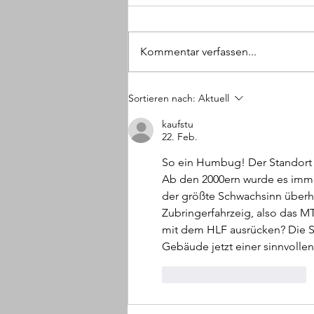
Kommentar verfassen...
(W) Mit Faust ins Gesicht
Sortieren nach:
Aktuell
geschlagen und Halskette
geraubt
kaufstu
22. Feb.
So ein Humbug! Der Standort L
Ab den 2000ern wurde es immer
der größte Schwachsinn überh
Zubringerfahrzeig, also das M
mit dem HLF ausrücken? Die Sc
Gebäude jetzt einer sinnvolle
Gefällt mir
Antworten