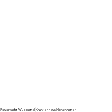
Feuerwehr Wuppertal
Krankenhaus
Höhenretter