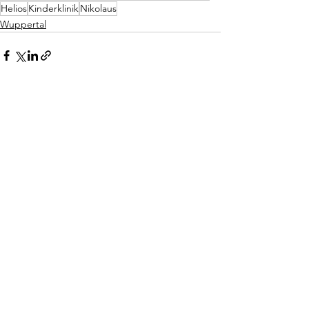
Helios
Kinderklinik
Nikolaus
Wuppertal
Alle ansehen
Aktuelle Beiträge