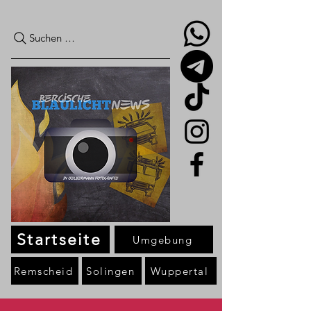
Suchen …
Startseite
Umgebung
Remscheid
Solingen
Wuppertal