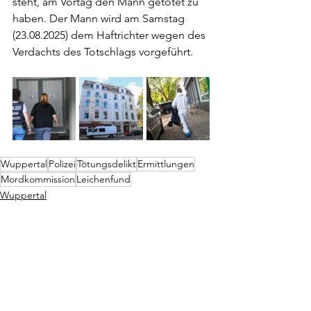
steht, am Vortag den Mann getötet zu 
haben. Der Mann wird am Samstag 
(23.08.2025) dem Haftrichter wegen des 
Verdachts des Totschlags vorgeführt.
Wuppertal
Polizei
Tötungsdelikt
Ermittlungen
Mordkommission
Leichenfund
Wuppertal
Alle ansehen
Aktuelle Beiträge