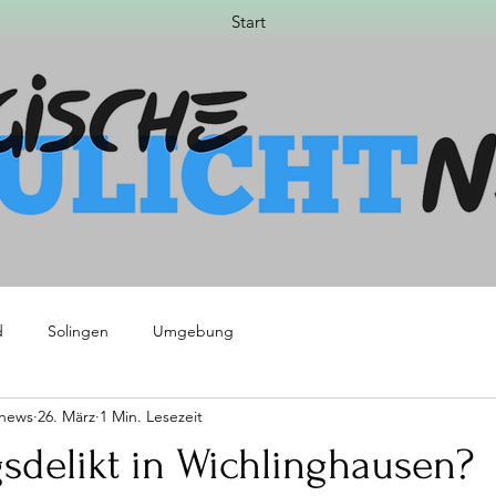
Start
d
Solingen
Umgebung
tnews
26. März
1 Min. Lesezeit
sdelikt in Wichlinghausen?