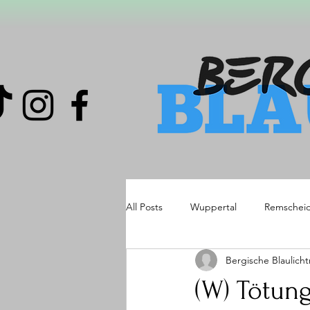
All Posts
Wuppertal
Remschei
Bergische Blaulich
(W) Tötung