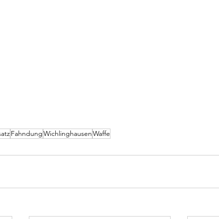
atz
Fahndung
Wichlinghausen
Waffe