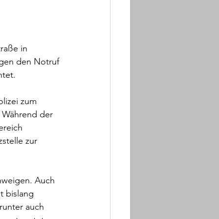
raße in 
gen den Notruf 
tet.
lizei zum 
. Während der 
ereich 
telle zur 
chweigen. Auch 
t bislang 
arunter auch 