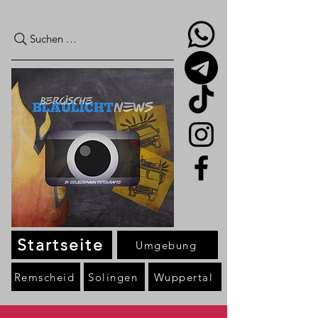
Suchen …
Startseite
Umgebung
Remscheid
Solingen
Wuppertal