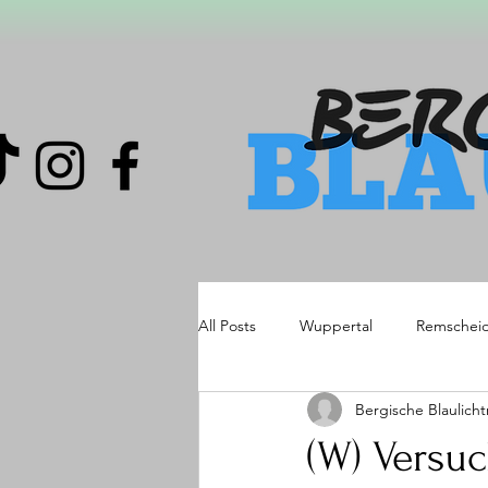
All Posts
Wuppertal
Remschei
Bergische Blaulich
(W) Versuc