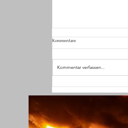
Kommentare
Kommentar verfassen...
(W) Mit Faust ins Gesicht
geschlagen und Halskette
geraubt