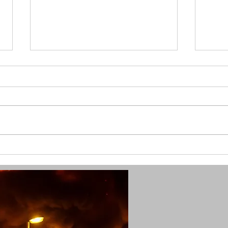
(W) Goldkette vom Hals gerissen
(W) 
und Seniorin verletzt - Polizei
schw
sucht Zeugen